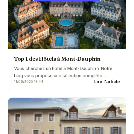
Top 1 des Hôtels à Mont-Dauphin
Vous cherchez un hôtel à Mont-Dauphin ? Notre
blog vous propose une sélection complète
Lire l'article
11/06/2025 13:44
d'hébergements pour vous aider à trouver l'hôtel
idéal pour vo...