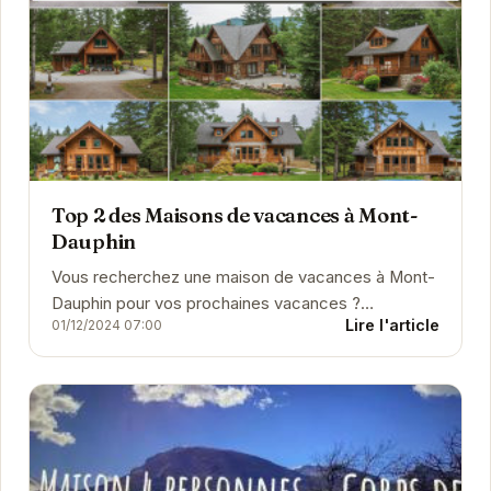
Top 2 des Maisons de vacances à Mont-
Dauphin
Vous recherchez une maison de vacances à Mont-
Dauphin pour vos prochaines vacances ?
Lire l'article
01/12/2024 07:00
Découvrez notre large sélection de locations, des
chalets confor...