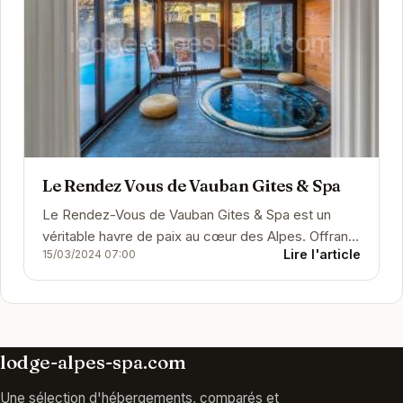
Le Rendez Vous de Vauban Gites & Spa
Le Rendez-Vous de Vauban Gites & Spa est un
véritable havre de paix au cœur des Alpes. Offrant
Lire l'article
15/03/2024 07:00
des gîtes élégants et confortables,...
lodge-alpes-spa.com
Une sélection d'hébergements, comparés et